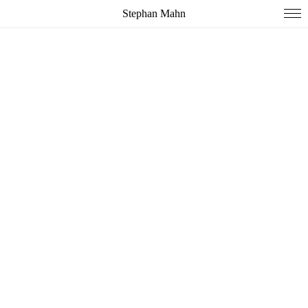
Stephan Mahn
Wilhelm Tell - Versuche
nach Friedrich Schiller
stellwerk - junges Theater Weimar