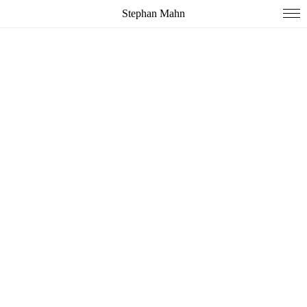
Stephan Mahn
Impressum
DSGVO
Instagram
Impressum
DSGVO
Instagram