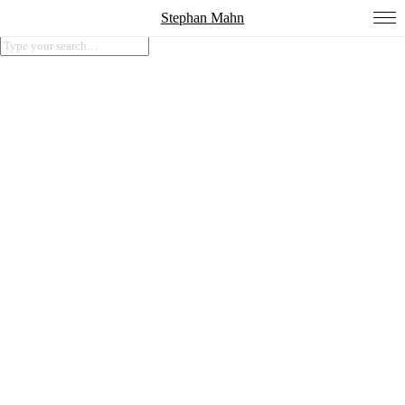
Stephan Mahn
Die Dingsda-Maschine
Eine partizipative Stückentwicklung / Uraufführung
tjg. tak-ticker am tjg. theater junge generation Dresden